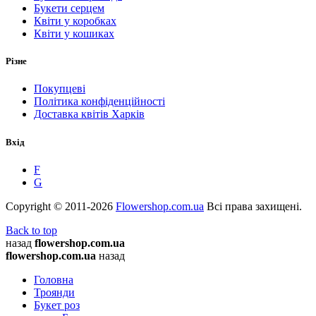
Букети серцем
Квіти у коробках
Квіти у кошиках
Різне
Покупцеві
Політика конфіденційності
Доставка квітів Харків
Вхід
F
G
Copyright © 2011-2026
Flowershop.com.ua
Всі права захищені.
Back to top
назад
flowershop.com.ua
flowershop.com.ua
назад
Головна
Троянди
Букет роз