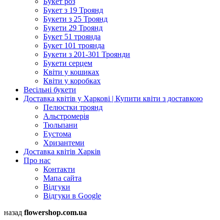
Букет роз
Букет з 19 Троянд
Букети з 25 Троянд
Букети 29 Троянд
Букет 51 троянда
Букет 101 троянда
Букети з 201-301 Троянди
Букети серцем
Квіти у кошиках
Квіти у коробках
Весільні букети
Доставка квітів у Харкові | Купити квіти з доставкою
Пелюстки троянд
Альстромерія
Тюльпани
Еустома
Хризантеми
Доставка квітів Харків
Про нас
Контакти
Мапа сайта
Відгуки
Відгуки в Google
назад
flowershop.com.ua