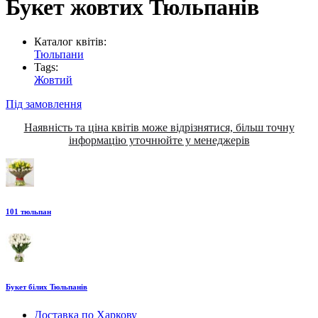
Букет жовтих Тюльпанів
Каталог квітів:
Тюльпани
Tags:
Жовтий
Під замовлення
Наявність та ціна квітів може відрізнятися, більш точну
інформацію уточнюйте у менеджерів
101 тюльпан
Букет білих Тюльпанів
Доставка по Харкову