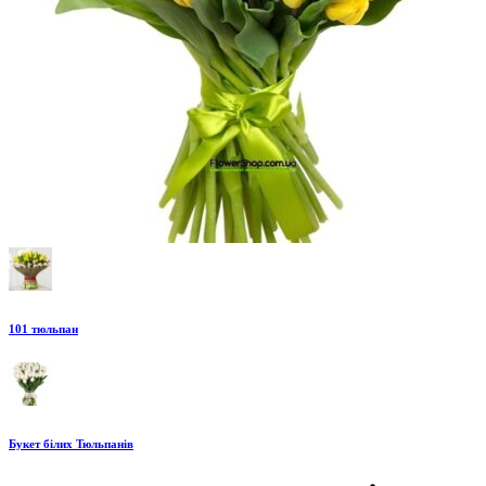
101 тюльпан
Букет білих Тюльпанів