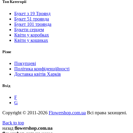
Топ Категорії
Букет з 19 Троянд
Букет 51 троянда
Букет 101 троянда
Букети серцем
Квіти у коробках
Квіти у кошиках
Різне
Покупцеві
Політика конфіденційності
Доставка квітів Харків
Вхід
F
G
Copyright © 2011-2026
Flowershop.com.ua
Всі права захищені.
Back to top
назад
flowershop.com.ua