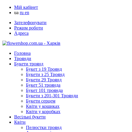
Мій кабінет
ua
ru
en
Зателефонувати
Режим роботи
Адреса
Головна
Троянди
Букети троянд
Букет з 19 Троянд
Букети з 25 Троянд
Букети 29 Троянд
Букет 51 троянда
Букет 101 троянда
Букети з 201-301 Троянди
Букети серцем
Квіти у кошиках
Квіти у коробках
Весільні букети
Квіти
Пелюстки троянд