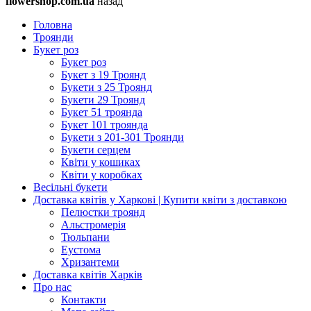
flowershop.com.ua
назад
Головна
Троянди
Букет роз
Букет роз
Букет з 19 Троянд
Букети з 25 Троянд
Букети 29 Троянд
Букет 51 троянда
Букет 101 троянда
Букети з 201-301 Троянди
Букети серцем
Квіти у кошиках
Квіти у коробках
Весільні букети
Доставка квітів у Харкові | Купити квіти з доставкою
Пелюстки троянд
Альстромерія
Тюльпани
Еустома
Хризантеми
Доставка квітів Харків
Про нас
Контакти