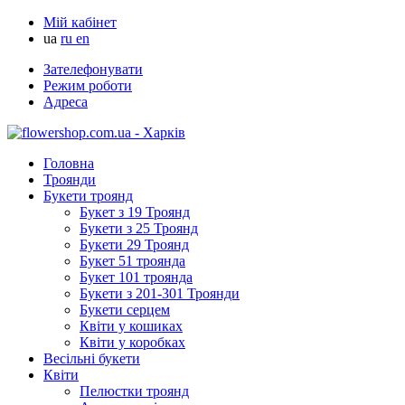
Мій кабінет
ua
ru
en
Зателефонувати
Режим роботи
Адреса
Головна
Троянди
Букети троянд
Букет з 19 Троянд
Букети з 25 Троянд
Букети 29 Троянд
Букет 51 троянда
Букет 101 троянда
Букети з 201-301 Троянди
Букети серцем
Квіти у кошиках
Квіти у коробках
Весільні букети
Квіти
Пелюстки троянд