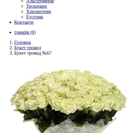
Альстромерія
Тюльпани
Хризантеми
Еустома
Контакти
товарів (0)
Головна
Букет троянд
Букет троянд №67