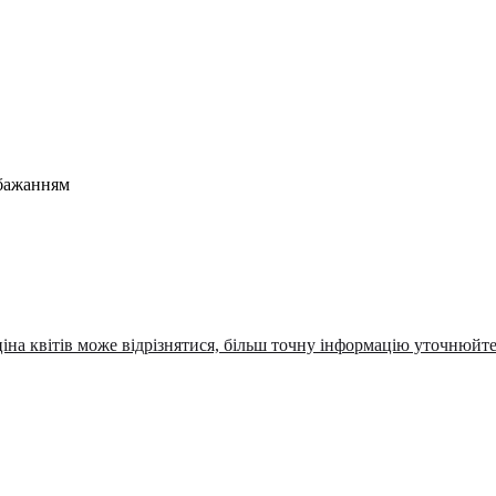
 бажанням
ціна квітів може відрізнятися, більш точну інформацію уточнюйт