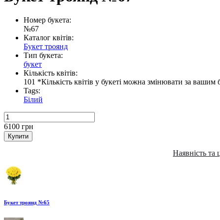
Номер букета:
№67
Каталог квітів:
Букет троянд
Тип букета:
букет
Кількість квітів:
101 *Кількість квітів у букеті можна змінювати за вашим
Tags:
Білий
6100
грн
Купити
Наявність та 
Букет троянд №65