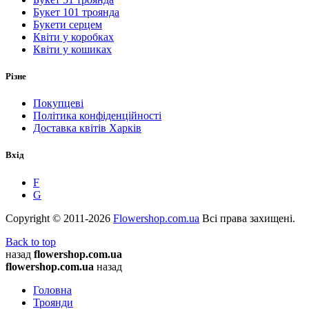
Букет 101 троянда
Букети серцем
Квіти у коробках
Квіти у кошиках
Різне
Покупцеві
Політика конфіденційності
Доставка квітів Харків
Вхід
F
G
Copyright © 2011-2026
Flowershop.com.ua
Всі права захищені.
Back to top
назад
flowershop.com.ua
flowershop.com.ua
назад
Головна
Троянди