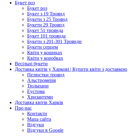
Букет роз
Букет роз
Букет з 19 Троянд
Букети з 25 Троянд
Букети 29 Троянд
Букет 51 троянда
Букет 101 троянда
Букети з 201-301 Троянди
Букети серцем
Квіти у кошиках
Квіти у коробках
Весільні букети
Доставка квітів у Харкові | Купити квіти з доставкою
Пелюстки троянд
Альстромерія
Тюльпани
Еустома
Хризантеми
Доставка квітів Харків
Про нас
Контакти
Мапа сайта
Відгуки
Відгуки в Google