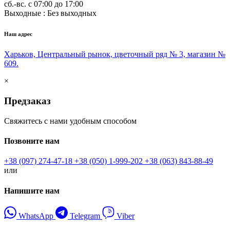
сб.-вс. с 07:00 до 17:00
Выходные : Без выходных
Наш адрес
Харьков, Центральный рынок, цветочный ряд № 3, магазин №
609.
×
Предзаказ
Свяжитесь с нами удобным способом
Позвоните нам
+38 (097) 274-47-18
+38 (050) 1-999-202
+38 (063) 843-88-49
или
Напишите нам
WhatsApp
Telegram
Viber