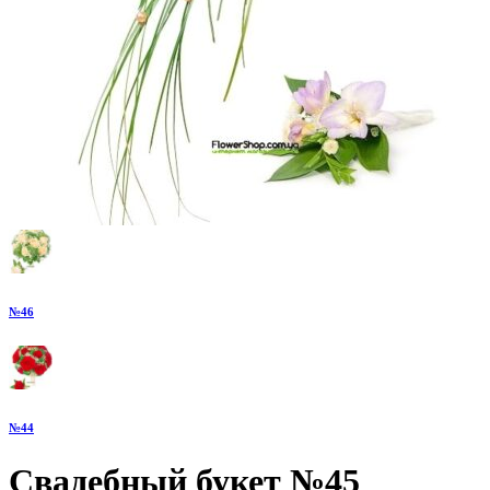
№46
№44
Свадебный букет №45