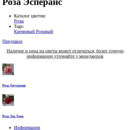
Роза Эсперанс
Каталог цветов:
Розы
Tags:
Кремовый
Розовый
Предзаказ
Наличие и цена на цветы может отличаться, более точную
информацию уточняйте у менеджеров
Роза Джумилия
Роза Эль Торо
Информация