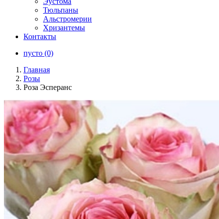
Эустома
Тюльпаны
Альстромерии
Хризантемы
Контакты
пусто (0)
Главная
Розы
Роза Эсперанс