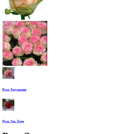
Роза Джумилия
Роза Эль Торо