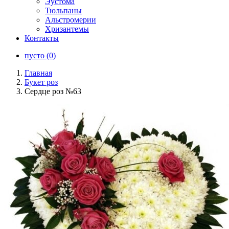
Эустома
Тюльпаны
Альстромерии
Хризантемы
Контакты
пусто (0)
Главная
Букет роз
Сердце роз №63