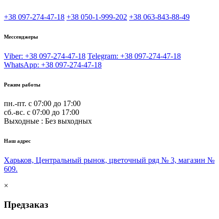
+38 097-274-47-18
+38 050-1-999-202
+38 063-843-88-49
Мессенджеры
Viber: +38 097-274-47-18
Telegram: +38 097-274-47-18
WhatsApp: +38 097-274-47-18
Режим работы
пн.-пт. с 07:00 до 17:00
сб.-вс. с 07:00 до 17:00
Выходные : Без выходных
Наш адрес
Харьков, Центральный рынок, цветочный ряд № 3, магазин №
609.
×
Предзаказ